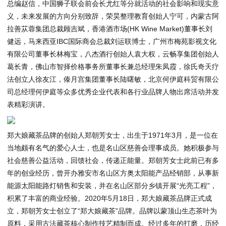
总编赵信，中国狮子联会前会长尤红等分就活动的社会影响和现实意
义，未来发展的方向分别致辞，荣昊整理教育创始人宁可，内蒙古阿
拉善苁蓉集团总裁顾吉斌，香港酒市场(HK Wine Market)董事长刘
健远，马来西亚IBC国际商会总裁刘运联博士，广州市梅苑影视文化
有限公司董事长林梅宝，八杰酒行创始人袁大权，云畅享集团创始人
葛长青，佛山市智择价格事务所董事长兼总经理朱凤霞，徐氏奇天疗
法创立人徐友江，傣月宫集团董事长陆曙敏，北京何伊庭科贸有限公
司总经理何伊庭等众多优秀企业代表和各行业品牌人物出席活动并发
表精彩演讲。
郑大娘藏茶品牌的创始人郑朝芳女士，出生于1971年3月，是一位在
当地颇有名气的爱心人士，也是名山区慈善会理事成员。她积极参与
社会慈善公益活动，回馈社会，传递正能量。郑朝芳女士此前已有多
年的创业经历，曾开办雅安市名山区方奥太阳能产品经销部，从事新
能源太阳能路灯销售和安装，并在名山区部分乡镇开展“光亮工程”，
积累了丰富的商业经验。2020年5月18日，郑大娘藏茶品牌正式成
立，郑朝芳女士创立了“郑大娘藏茶”品牌。品牌以蒙顶山生态茶叶为
原料，采用古法藏茶核心制作技艺精制而成。经过多年的打磨，历经