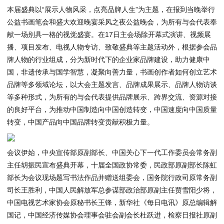
本届盛典以“展示人物风采，点亮品牌人生”为主题，在报到当晚举行
公益书画笔会和盛大欢迎晚宴采风之夜公益晚会，为所有与会代表奉
献一场别具一格的视觉盛宴。在17日主会场除开幕式演讲、视频展
播、项目发布、电视人物专访、致敬盛典等主题活动外，根据参会品
牌人物的行业组成，分为新时代下的企业家品牌建设，助力健康中
国，非遗传承与国学智慧，凝聚向善力量，书画创作者如何创立艺术
品牌等多领域论坛，以大会主题发言、品牌成果展示、品牌人物访谈
等多种形式，为所有的与会代表提供品牌展示、跨界交流、资源对接
的良好平台，为推动中国制造向中国创造转变，中国速度向中国质量
转变，中国产品向中国品牌转变贡献积极力量。
会议伊始，中央宣传部原副部长、中国关心下一代工作委员会常务副
主任胡振民宣布盛典开幕，十届全国政协常委，民政部原副部长陈虹
部长为会议现场题写书法作品并赠送组委会，国务院行政司原常务副
司长王胜利，中国人民解放军总参谋部政治部原副主任贾雪阳少将，
中国电视艺术家协会原秘书长王锋，新华社《每日电讯》原总编辑解
国记，中国经济传媒协会理事会驻会副会长杜跃进，检察日报社原副