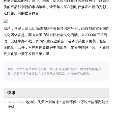
村振兴战略的有力践行。未来，郑大娘品牌将继续秉持初心，以高品
质的产品和创新的市场策略，让千年古茶在新时代焕发出新的光彩，
走向更广阔的世界舞台。
据悉，世纪大采风活动是响应中央领导同志号召，由首都多家全国性
文化团体发起，面向全国的综合性社会文化活动。自2000年正式启
动，已经举办25届。作为年度行业盛会，活动以采集真善美，弘扬
正能量为己任，旨在向世界讲好中国故事，传播中国好声音，为新时
代文化事业繁荣发展贡献力量。
声明：本站所有文章资源内容，如无特殊说明或标注，均为采集网络资
源。如若本站内容侵犯了原著者的合法权益，可联系本站删除。
快讯
“地沟油”飞天计划落地：嘉澳环保37万吨产能领跑航空
06-24 12:52
|
脱碳