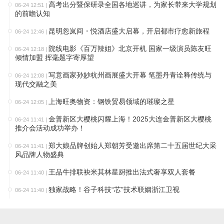
高考出分暨保研录全国各地巡讲，为家长带来大学规划
06-24 12:51
|
的前瞻认知
昆明忽岚间・悦酒店盛大启幕，开启都市疗愈新旅程
06-24 12:46
|
院线电影《百万辣姐》北京开机 国家一级演员陈友旺
06-24 12:18
|
倾情加盟 挥毫题字寄厚望
写意画家孙妙杭州画展盛大开幕 笔墨丹青诠释传统与
06-24 12:08
|
现代交融之美
上海旺奥物资：钢铁贸易领域的璀璨之星
06-24 12:05
|
金普新区大樱桃闪耀上海！2025大连金普新区大樱桃
06-24 11:41
|
推介会活动成功举办！
郑大娘品牌创始人郑朝芳受邀出席第二十五届世纪大采
06-24 11:41
|
风品牌人物盛典
王品牛排联袂米其林星厨推出法式奢享双人套餐
06-24 11:40
|
独家战略！谷子科技“芯”技术联姻浙江卫视
06-24 11:40
|