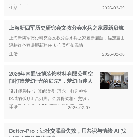
澳门特别行政区 - Media OutReach Newswire - 2026年2月6
生活
2026-02-09
日 - 2月5日晚上，云集众多华语影坛巨星...
上海新四军历史研究会文教分会水兵之家履新启航
上海新四军历史研究会文教分会水兵之家履新启航，锚定宝山
深耕红色宣讲履新聘任 初心暖行传温情
生活
2026-02-08
编稿 黄德兴
2026年南通钰博装饰材料有限公司空
响应党的二十大与“十五五”规...
间打造梦幻“光的庭院”，梦幻而迷人
设计师秉持 “计算的浪漫” 理念，打造挑空
区域的弧形组合灯具。金属骨架相互交织，
形成云纹脉络，LED 灯带如星轨般在其中
生活
2026-02-07
穿梭。当光影洒落，整个空...
Better-Pro：让社交噪音失效，用共识与情绪 AI 找