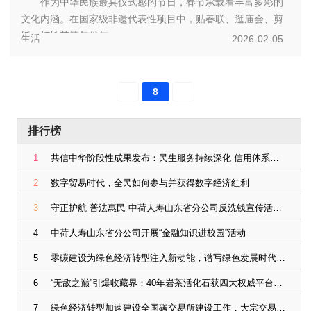
作为中华民族最具仪式感的节日，春节承载着丰富多彩的
文化内涵。在国家级非遗代表性项目中，贴春联、逛庙会、剪
纸、打铁花等年俗与...
生活
2026-02-05
8
排行榜
1
共信中华阶段性成果发布：民生服务持续深化 信用体系建设取得积极进展
2
数字贸易时代，全民如何参与并获得数字经济红利
3
守正护航 普法惠民 中荷人寿山东省分公司反洗钱宣传活动纵深推进
4
中荷人寿山东省分公司开展“金融知识进校园”活动
5
零碳建设为绿色经济转型注入新动能，谱写绿色发展时代华章
6
“无敌之巅”引爆收藏界：40年岩茶活化石获四大权威平台聚焦
7
绿色经济转型加速建设全国碳交易所建设工作，大宗交易市场即将开放