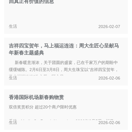
回真正有价值的信息
生活
2026-02-07
在加密市场和金融市场中，越来越多的投资决策并非来自研报
吉祥四宝贺年，马上福运连连：周大生匠心呈献马
或公告，而是诞生于社交媒体。
年新春主题盛典
一条推文、一次讨论、一次情绪共振，往往就能引发...
新春暖意渐浓，关于团圆的盛宴，已在千家万户的期盼中
缓缓铺陈。2月6日至3月8日，周大生珠宝以“吉祥四宝贺年，
马上福运连连”为主题，匠心呈...
生活
2026-02-06
香港国际机场新春购物赏
双倍奖赏积分 超过20个商户限时优惠
香港 - Media OutReach Newswire - 2026年2月5日 - 福马奔
生活
2026-02-06
腾迎新岁，香港国际机场为 HKairport Rewards ...