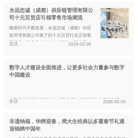
永远忠诚（成都）供应链管理有限公
司十元百货店引领零售市场潮流
随着时代不断发展，永远忠诚（成都）供应
链管理有限公司旗下的十元百货行业正朝着
更优质、更多元的方向大步迈进。现在呀，
生活
2026-02-06
各类小百货已然成为人们日...
数字人才建设全面推进，让更多社会力量参与数字
中国建设
在数字化浪潮持续深化的当下,数字中国建设正从“系统与平
生活
2026-02-05
台”迈向“应用与落地”的新阶段。实践表明,数字化不仅是技术
工程,更是人的工...
非遗纳福，华绣迎春，周大生经典以多重春节礼遇
迎锦绣中国年