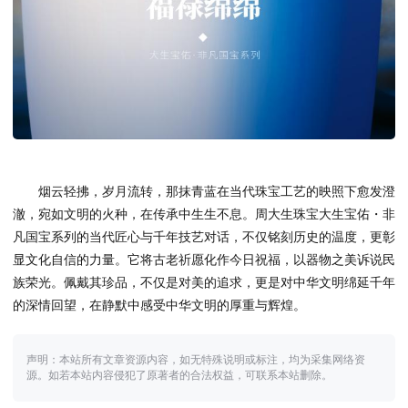
烟云轻拂，岁月流转，那抹青蓝在当代珠宝工艺的映照下愈发澄
澈，宛如文明的火种，在传承中生生不息。周大生珠宝大生宝佑・非
凡国宝系列的当代匠心与千年技艺对话，不仅铭刻历史的温度，更彰
显文化自信的力量。它将古老祈愿化作今日祝福，以器物之美诉说民
族荣光。佩戴其珍品，不仅是对美的追求，更是对中华文明绵延千年
的深情回望，在静默中感受中华文明的厚重与辉煌。
声明：本站所有文章资源内容，如无特殊说明或标注，均为采集网络资
源。如若本站内容侵犯了原著者的合法权益，可联系本站删除。