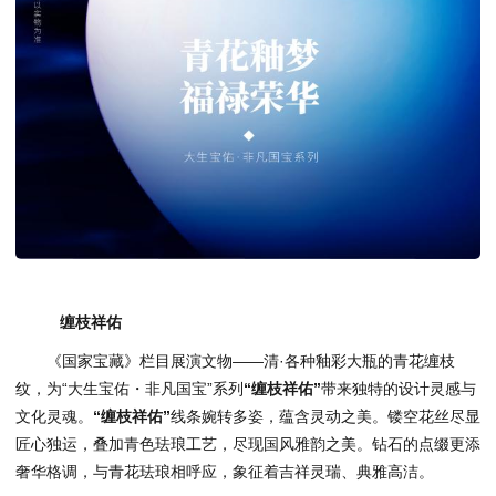
缠枝祥佑
《国家宝藏》栏目展演文物——清·各种釉彩大瓶的青花缠枝
纹，为“大生宝佑・非凡国宝”系列
“缠枝祥佑”
带来独特的设计灵感与
文化灵魂。
“缠枝祥佑”
线条婉转多姿，蕴含灵动之美。镂空花丝尽显
匠心独运，叠加青色珐琅工艺，尽现国风雅韵之美。钻石的点缀更添
奢华格调，与青花珐琅相呼应，象征着吉祥灵瑞、典雅高洁。