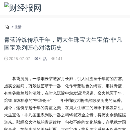
>
生活
青蓝淬炼传承千年，周大生珠宝大生宝佑·非凡
国宝系列匠心对话历史
2025-07-07
生活
141
暮霭沉沉，一缕烟云穿透岁月长廊，引人回溯至千年前的古窑。
虚实交融间，万般技艺萃于一器，化作青蓝釉色的绮丽。那抹青蓝，
有空谷幽兰般的清雅，在时光沉淀中愈发温润深邃。窑火熄灭千年，
熔铸顶级釉彩的“中华瓷王”——各种釉彩大瓶依然散发历史的沉香。
如今，这份穿越千年的青蓝之美，在周大生珠宝的雕琢下焕发新生。
大生宝佑・非凡国宝系列以一器之精铸就万金之贵，将历史余韵娓娓
道来。那经窑火淬炼的青蓝纹样，勾勒不绝的文化脉络，亦承载对国
家昌盛、繁荣永续的美好祈愿。大生宝佑・非凡国宝系列不仅是对古