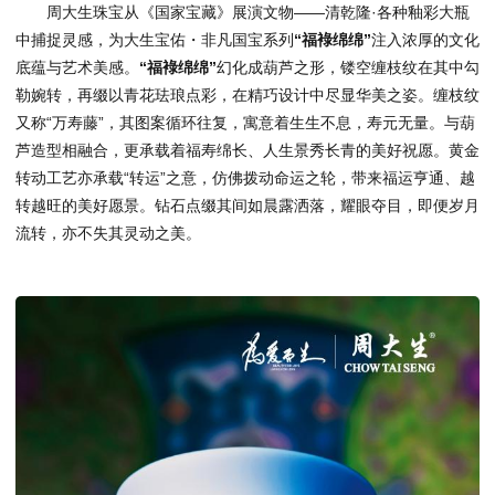
周大生珠宝从《国家宝藏》展演文物——清乾隆·各种釉彩大瓶
中捕捉灵感，为大生宝佑・非凡国宝系列
“福䘵绵绵”
注入浓厚的文化
底蕴与艺术美感。
“福䘵绵绵”
幻化成葫芦之形，镂空缠枝纹在其中勾
勒婉转，再缀以青花珐琅点彩，在精巧设计中尽显华美之姿。缠枝纹
又称“万寿藤”，其图案循环往复，寓意着生生不息，寿元无量。与葫
芦造型相融合，更承载着福寿绵长、人生景秀长青的美好祝愿。黄金
转动工艺亦承载“转运”之意，仿佛拨动命运之轮，带来福运亨通、越
转越旺的美好愿景。钻石点缀其间如晨露洒落，耀眼夺目，即便岁月
流转，亦不失其灵动之美。