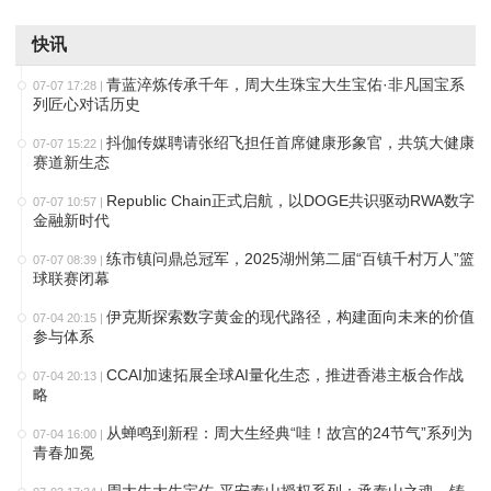
快讯
青蓝淬炼传承千年，周大生珠宝大生宝佑·非凡国宝系
07-07 17:28
|
列匠心对话历史
抖伽传媒聘请张绍飞担任首席健康形象官，共筑大健康
07-07 15:22
|
赛道新生态
Republic Chain正式启航，以DOGE共识驱动RWA数字
07-07 10:57
|
金融新时代
练市镇问鼎总冠军，2025湖州第二届“百镇千村万人”篮
07-07 08:39
|
球联赛闭幕
伊克斯探索数字黄金的现代路径，构建面向未来的价值
07-04 20:15
|
参与体系
CCAI加速拓展全球AI量化生态，推进香港主板合作战
07-04 20:13
|
略
从蝉鸣到新程：周大生经典“哇！故宫的24节气”系列为
07-04 16:00
|
青春加冕
周大生大生宝佑·平安泰山授权系列：承泰山之魂，铸