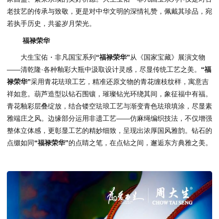
老技艺的传承与致敬，更是对中华文明的深情礼赞，佩戴其珍品，宛
若执手历史，共鉴岁月荣光。
福禄荣华
大生宝佑・非凡国宝系列
“福禄荣华”
从《国家宝藏》展演文物
——清乾隆·各种釉彩大瓶中汲取设计灵感，尽显传统工艺之美。
“福
禄荣华”
采用青花珐琅工艺，精准还原文物的青花缠枝纹样，寓意吉
祥如意。葫芦造型以钻石围镶，璀璨钻光环绕其间，象征福中有福。
青花釉彩层叠绽放，结合镂空珐琅工艺与渐变青色珐琅填涂，尽显素
雅端庄之风。边缘部分运用非遗工艺——仿麻绳编织技法，不仅增强
整体立体感，更彰显工艺的精妙细致，呈现出浓厚国风雅韵。钻石的
点缀如同
“福禄荣华”
的点睛之笔，在点钻之间，邂逅东方典雅之美。