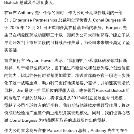
Biotech 总裁及全球负责人。
在宣布 Anthony 先生任命的同时，作为公司长期继任规划的一部
分，Enterprise Partnerships 总裁和全球负责人
Conal Burgess
将
于 2025 年 12 月 31 日正式卸任其在精鼎医药的职务。Burgess 先
生已在精鼎医药成功履职三十载，期间为公司大型制药客户建立了从
早期研发到上市后阶段的可持续合作关系，为公司未来增长奠定了坚
实基础。
首席执行官
Peyton Howell
表示：“我们的行业和临床研发领域日新
月异。对于精鼎医药来说，当下通过不断进化和创新为客户创造价值
的能力，比以往任何时候都更加重要。增设首席商务官一职进一步强
化了这一战略重点，助力我们更好地满足客户需求，并加速实现增长
目标。Jim 是这一扩展职位的理想人选，他在领导Parexel Biotech期
间展现了卓越的领导力，将该业务从2019年创立发展至今日规模，
贡献了公司全球收入的近半数。我们期待他继续发挥领导作用，将这
份成功经验推广至整个商业组织并实现规模化。同时，我们也衷心感
谢
Conal Burgess
为精鼎医药取得的成就所作出的贡献。”
作为公司首席商务官兼 Parexel Biotech 总裁，Anthony 先生将在全