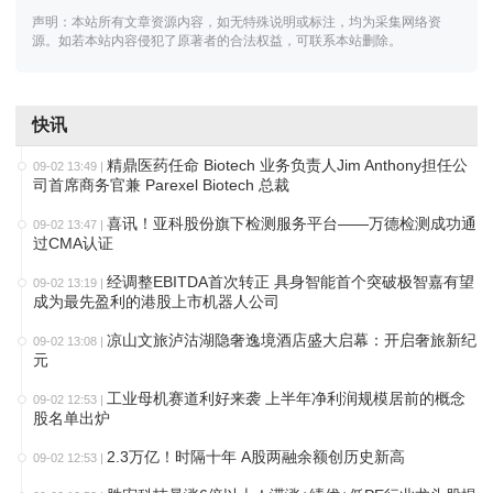
声明：本站所有文章资源内容，如无特殊说明或标注，均为采集网络资
源。如若本站内容侵犯了原著者的合法权益，可联系本站删除。
快讯
精鼎医药任命 Biotech 业务负责人Jim Anthony担任公
09-02 13:49
|
司首席商务官兼 Parexel Biotech 总裁
喜讯！亚科股份旗下检测服务平台——万德检测成功通
09-02 13:47
|
过CMA认证
经调整EBITDA首次转正 具身智能首个突破极智嘉有望
09-02 13:19
|
成为最先盈利的港股上市机器人公司
凉山文旅泸沽湖隐奢逸境酒店盛大启幕：开启奢旅新纪
09-02 13:08
|
元
工业母机赛道利好来袭 上半年净利润规模居前的概念
09-02 12:53
|
股名单出炉
2.3万亿！时隔十年 A股两融余额创历史新高
09-02 12:53
|